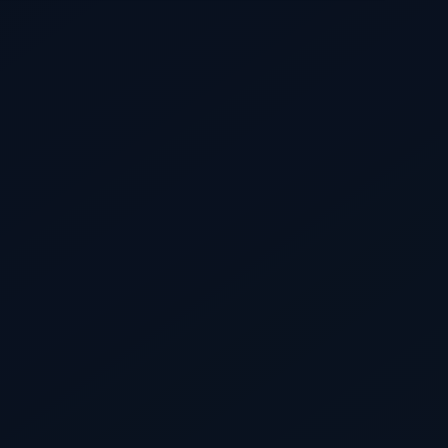
-v6.5.0 版本 · 2025年12月18日
8
最新文章
星空平台-这也行？毕尔
巴鄂竞技遗憾出局备战
法国杯西亚
2026-08-08
0
星空平台-国际比赛日拜
仁慕尼黑调整名单以备
社区盾詹姆
2026-08-07
0
星空体育APP-包含浙江
顿
稠州冲刺阶段造点机会
转会期成
2026-08-07
0