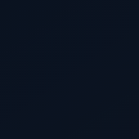
暂时没
关注我们
联系我
友情链接：