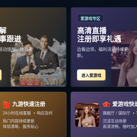
各大球星
深度分享
APP下载
关于我们
综合新闻
星空体育APP-包含里程碑夜华盛顿奇才战
72
2026-05-08 00:31:26
点战，塞维利亚将在主场迎战马德里竞技通过对两队近期表
行了。
事情就是
星空官网
这样今晚他
星空体育APP
们有资本这么做
是专注于下一场比赛，从这场比。