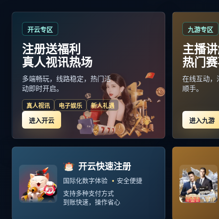
首页
首页
首页
深度分享
文章正文
xiaomi
周日晚，西甲联赛将迎来一场备受瞩目的焦
和当前联赛形势的综合分析，笔者对本场比赛进
华盛顿表示，勇士今晚的表现无可挑剔，“
所以得向他们致敬，但我
星空
们接下来要做的就