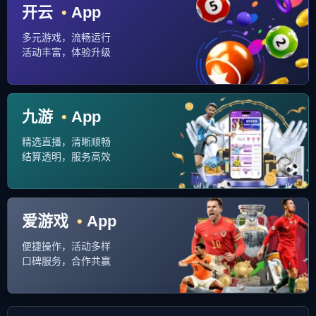
京首钢从来都是他们的眼中钉，上赛季季后赛第一轮
的惊魂一幕不会轻易忘记，希望季后赛里京粤大战还
能如期上演即便总决赛上演京粤大战都不稀奇，毕竟
北京首钢本赛季的备战。
版权声明：
本站文章如无特别标注，均为本站原创文
章，于2026-02-28，由
xiaomi
发表，共 318个字。
转载请注明出处：
xiaomi，如有疑问，请联系我们
本文地址：
https://kx-starsky.com/2026/02/23/
标签：