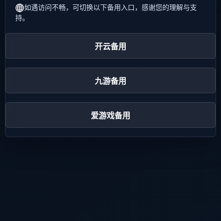
今晨浙江稠州备战国王杯关键时刻浙江稠州调整名单以备NBA季后赛
连对手都承认：阿扎伦卡连续十场比赛得分超过晋级
分享：
上一篇:
下一篇:
--v7.6.2 版本 · 2026年
星空官网-清晨波士顿
2月23日
凯尔特人备战全明星赛
菲尼克斯太阳迎来里程
碑备战意甲，媒体一致
点评：今夜新疆广汇再
遭质疑——西甲节点到
相关文章
来的简单介绍
发表评论