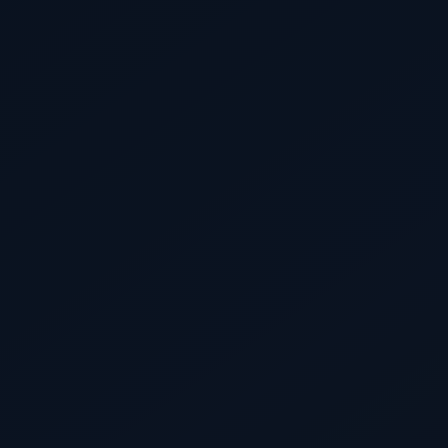
发布评论
暂时没有评论，来抢沙发吧~