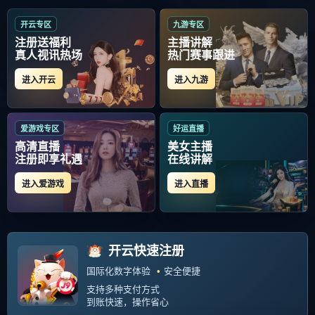
首页
各大球星
文章正文
星空体育APP-包含今晨浙江稠州备战国王
杯关键时刻浙江稠州调整名单以备NBA季
后赛，连对手都承认：阿扎伦卡连续十场
xiaomi
2026-02-28 17:25:03
比赛得分超过晋级的词条
浙江稠州银行报价韦德的
星空
同时确实留了
星空
官网
后路，已将效力于希腊帕纳辛纳科斯俱乐部的马
库斯·邓蒙列为小外援热门候选具体分析如下报价韦德
的战略意图与潜在风险浙江稠州银行以3年2500万美
元的高额合同报价韦德，核心目的在于利用其巨星效
应提升球队关注度与商业价值韦德作为NBA总冠军成
员，即便年龄增长，仍具备强大的个人影响力，其加
盟可能直接。